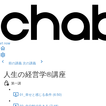
art now
前の講義
次の講義
人生の経営学®︎講座
第一講
01_幸せと感じる条件 (6:50)
02_自分軸で生きる (7:48)