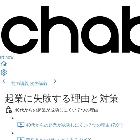
art now
前の講義
次の講義
起業に失敗する理由と対策
40代からの起業が成功しにくい７つの理由
40代からの起業が成功しにくい７つの理由 (7:01)
背負うものがたくさんある (4:02)